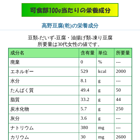
高野豆腐(乾)の栄養成分
豆類-だいず-豆腐・油揚げ類-凍り豆腐
所要量は30代女性の値です。
成分名
含有量
単位
所要量
0
%
---
廃棄
529
kcal
2000
エネルギー
8.1
g
---
水分
49.4
g
50
たんぱく質
33.2
g
44
脂質
5.7
g
250
炭水化物
3.6
g
---
灰分
380
mg
---
ナトリウム
30
mg
2600
カリウム