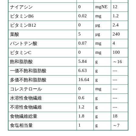
0
mgNE
12
ナイアシン
0.02
mg
1.2
ビタミンB6
0
μg
2.4
ビタミンB12
5
μg
240
葉酸
0.07
mg
4
パントテン酸
0
mg
100
ビタミンC
5.84
g
飽和脂肪酸
～16
6.63
g
---
一価不飽和脂肪酸
16.64
g
---
多価不飽和脂肪酸
0
mg
---
コレステロール
0.6
g
---
水溶性食物繊維
1.2
g
---
不溶性食物繊維
1.8
g
18
食物繊維総量
1
g
食塩相当量
～7