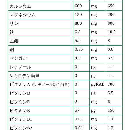
660
mg
650
カルシウム
120
mg
290
マグネシウム
880
mg
800
リン
6.8
mg
10.5
鉄
5.2
mg
8
亜鉛
0.55
mg
0.8
銅
4.5
mg
3.5
マンガン
0
μg
---
レチノール
0
μg
---
β-カロテン当量
0
μgRAE
700
ビタミンA
（レチノール活性当量）
0
μg
5.5
ビタミンD
2
mg
6
ビタミンE
57
μg
150
ビタミンK
0.01
mg
1.1
ビタミンB1
0.01
mg
1.2
ビタミンB2