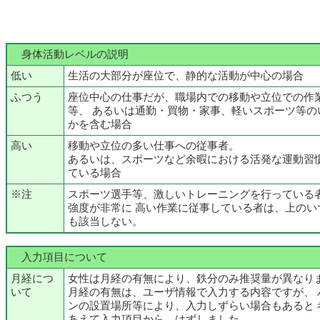
身体活動レベルの説明
低い
生活の大部分が座位で、静的な活動が中心の場合
ふつう
座位中心の仕事だが、職場内での移動や立位での作
等、 あるいは通勤・買物・家事、軽いスポーツ等の
かを含む場合
高い
移動や立位の多い仕事への従事者。
あるいは、スポーツなど余暇における活発な運動習
ている場合
※注
スポーツ選手等、激しいトレーニングを行っている
強度が非常に 高い作業に従事している者は、上のい
も該当しない。
入力項目について
月経につ
女性は月経の有無により、鉄分のみ推奨量が異なり
いて
月経の有無は、ユーザ情報で入力する内容ですが、 
ンの設置場所等により、入力しずらい場合もあると 
あえて入力項目から、はずしました。