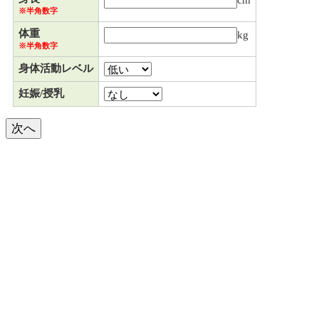
cm
※半角数字
体重
kg
※半角数字
身体活動レベル
妊娠/授乳
次へ