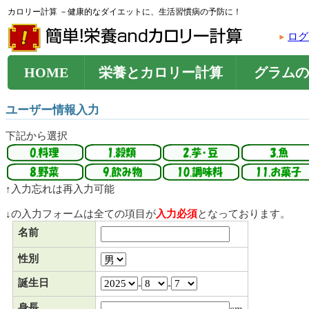
カロリー計算 －健康的なダイエットに、生活習慣病の予防に！
ログ
HOME
栄養とカロリー計算
グラムの
ユーザー情報入力
下記から選択
↑入力忘れは再入力可能
↓の入力フォームは全ての項目が
入力必須
となっております。
名前
性別
誕生日
-
-
身長