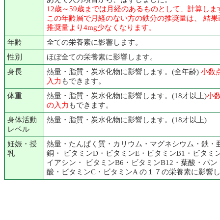
12歳～59歳までは月経のあるものとして、計算しま
この年齢層で月経のない方の鉄分の推奨量は、 結果
推奨量より4mg少なくなります。
年齢
全ての栄養素に影響します。
性別
ほぼ全ての栄養素に影響します。
身長
熱量・脂質・炭水化物に影響します。(全年齢)
小数
入力
もできます。
体重
熱量・脂質・炭水化物に影響します。(18才以上)
小
の入力
もできます。
身体活動
熱量・脂質・炭水化物に影響します。(18才以上)
レベル
妊娠・授
熱量・たんぱく質・カリウム・マグネシウム・鉄・
乳
銅・ ビタミンD・ビタミンE・ビタミンB1・ビタミン
イアシン・ ビタミンB6・ビタミンB12・葉酸・パン
酸・ビタミンC・ビタミンA の１７の栄養素に影響